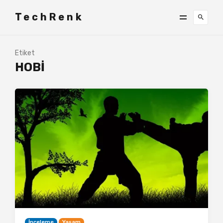
TechRenk
Etiket
HOBI
İnceleme
Yaşam