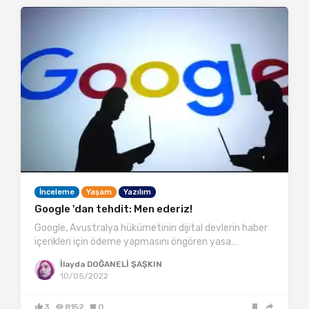
İnceleme
Yaşam
Yazılım
Google 'dan tehdit: Men ederiz!
Google, Avustralya hükümetinin dijital devlerin haber
içerikleri için ödeme yapmasını öngören yasa…
İlayda DOĞANELİ ŞAŞKIN
10/05/2022
3
8152
0