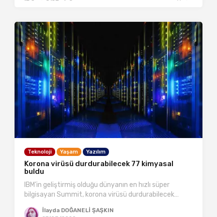
Teknoloji
Yaşam
Yazılım
Korona virüsü durdurabilecek 77 kimyasal
buldu
IBM’in geliştirmiş olduğu dünyanın en hızlı süper
bilgisayarı Summit, korona virüsü durdurabilecek…
İlayda DOĞANELİ ŞAŞKIN