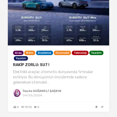
Araç
Bilim
İnceleme
Otomobil
Teknoloji
Yazılım
Yazılım
RAKİP ZORLU: SU7 !
Elektrikli araçlar, otomotiv dünyasında fırtınalar
estiriyor. Bu dönüşümün öncülerinde sadece
geleneksel otomobil…
İlayda DOĞANELİ ŞAŞKIN
04/05/2024
0
1975
0