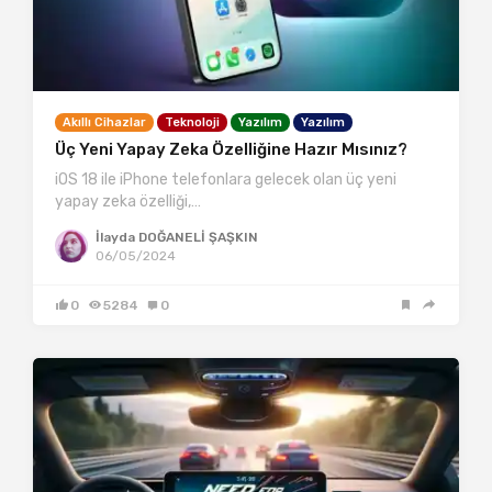
Akıllı Cihazlar
Teknoloji
Yazılım
Yazılım
Üç Yeni Yapay Zeka Özelliğine Hazır Mısınız?
iOS 18 ile iPhone telefonlara gelecek olan üç yeni
yapay zeka özelliği,…
İlayda DOĞANELİ ŞAŞKIN
06/05/2024
0
5284
0