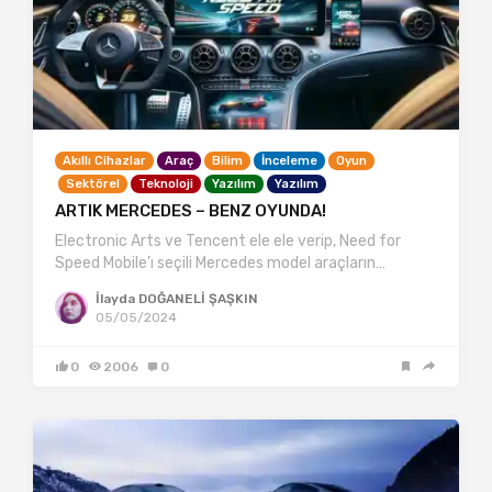
Akıllı Cihazlar
Araç
Bilim
İnceleme
Oyun
Sektörel
Teknoloji
Yazılım
Yazılım
ARTIK MERCEDES – BENZ OYUNDA!
Electronic Arts ve Tencent ele ele verip, Need for
Speed Mobile’ı seçili Mercedes model araçların…
İlayda DOĞANELİ ŞAŞKIN
05/05/2024
0
2006
0