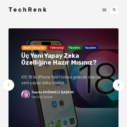
TechRenk
Akıllı Cihazlar
Teknoloji
Yazılım
Yazılım
Üç Yeni Yapay Zeka
Özelliğine Hazır Mısınız?
iOS 18 ile iPhone telefonlara gelecek olan üç
yeni yapay zeka özelliği,…
İlayda DOĞANELİ ŞAŞKIN
06/05/2024