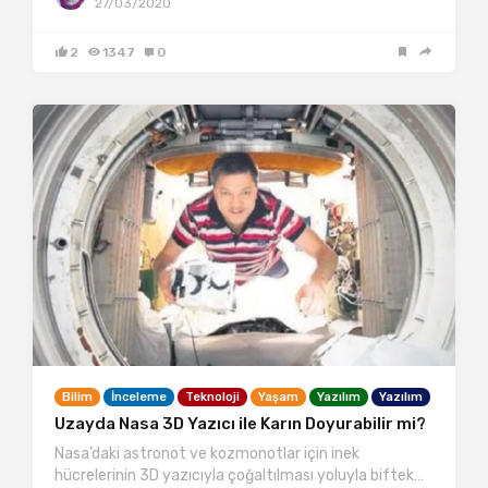
27/03/2020
2
1347
0
Bilim
İnceleme
Teknoloji
Yaşam
Yazılım
Yazılım
Uzayda Nasa 3D Yazıcı ile Karın Doyurabilir mi?
Nasa’daki astronot ve kozmonotlar için inek
hücrelerinin 3D yazıcıyla çoğaltılması yoluyla biftek…