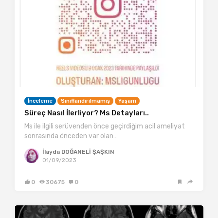
İnceleme
Sınıflandırılmamış
Yaşam
Süreç Nasıl İlerliyor? Ms Detayları..
Ms ile ilgili serüvenden önce geçirdiğim acil ameliyat
sonrasında önceden var olan…
İlayda DOĞANELİ ŞAŞKIN
01/09/2023
0
30675
0