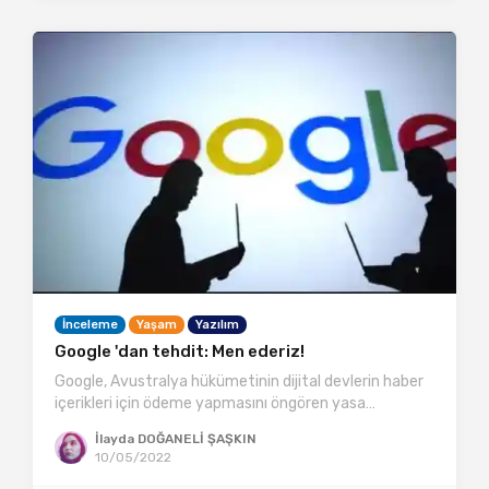
İnceleme
Yaşam
Yazılım
Google 'dan tehdit: Men ederiz!
Google, Avustralya hükümetinin dijital devlerin haber
içerikleri için ödeme yapmasını öngören yasa…
İlayda DOĞANELİ ŞAŞKIN
10/05/2022