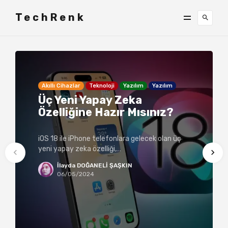
TechRenk
Akıllı Cihazlar
Teknoloji
Yazılım
Yazılım
Üç Yeni Yapay Zeka
Özelliğine Hazır Mısınız?
iOS 18 ile iPhone telefonlara gelecek olan üç
yeni yapay zeka özelliği,…
İlayda DOĞANELİ ŞAŞKIN
06/05/2024