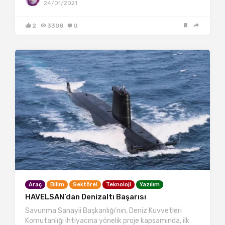
24/01/2021
2
3308
0
Araç
Bilim
Sektörel
Teknoloji
Yazılım
HAVELSAN’dan Denizaltı Başarısı
Savunma Sanayii Başkanlığı’nın, Deniz Kuvvetleri
Komutanlığı ihtiyacına yönelik proje kapsamında, ilk