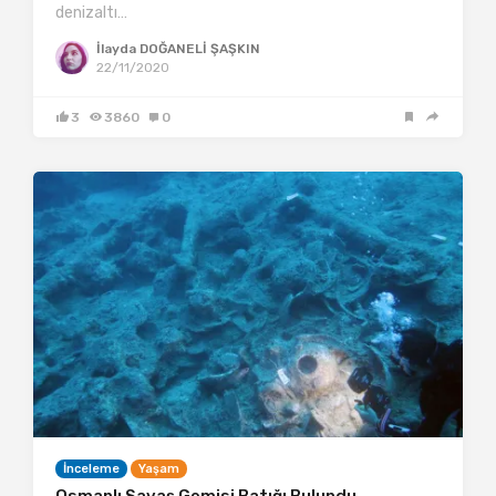
denizaltı…
İlayda DOĞANELİ ŞAŞKIN
22/11/2020
3
3860
0
İnceleme
Yaşam