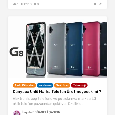
3
8130
0
Akıllı Cihazlar
İnceleme
Sektörel
Teknoloji
Dünyaca Ünlü Marka Telefon Üretmeyecek mi ?
Elektronik, cep telefonu ve petrokimya markası LG
akıllı telefon pazarından çekiliyor. Özellikle…
İlayda DOĞANELİ ŞAŞKIN