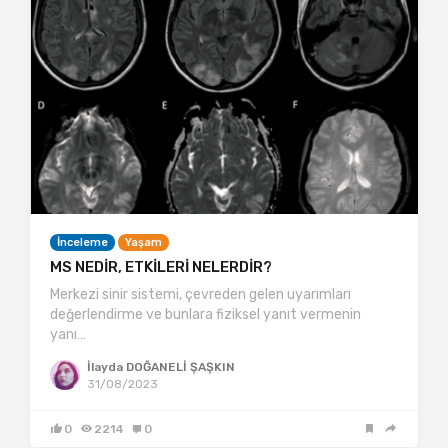
İnceleme
Yaşam
MS NEDİR, ETKİLERİ NELERDİR?
Merkezi sinir sistemi, çevreden gelen uyarımları
değerlendirme ve bunlara fiziksel yanıt vermenin
yanı…
İlayda DOĞANELİ ŞAŞKIN
31/08/2023
0
2214
0