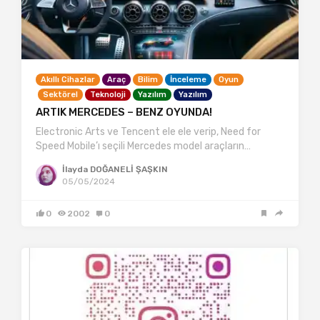
Akıllı Cihazlar
Araç
Bilim
İnceleme
Oyun
Sektörel
Teknoloji
Yazılım
Yazılım
ARTIK MERCEDES – BENZ OYUNDA!
Electronic Arts ve Tencent ele ele verip, Need for
Speed Mobile’ı seçili Mercedes model araçların…
İlayda DOĞANELİ ŞAŞKIN
05/05/2024
0
2002
0