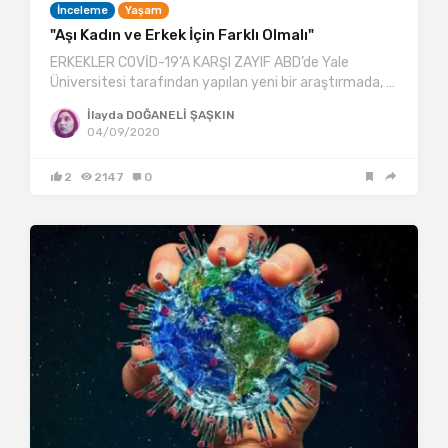
İnceleme
Yaşam
"Aşı Kadın ve Erkek İçin Farklı Olmalı"
ERKEKLER COVİD-19’A KARŞI ZAYIF ABD’de Yale
Üniversitesi tarafından yapılan yeni bir araştırmada, …
İlayda DOĞANELİ ŞAŞKIN
04/09/2020
2
2147
0