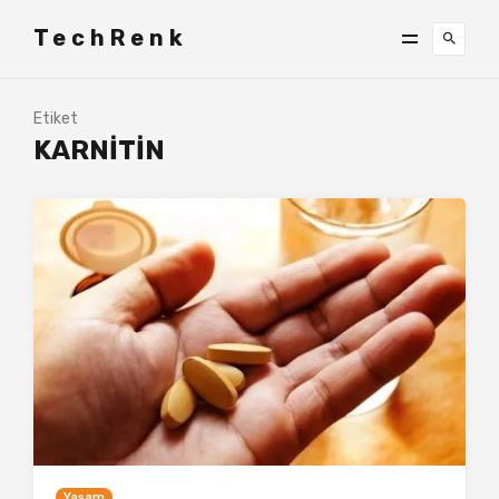
TechRenk
Etiket
KARNITIN
Yaşam