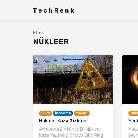
TechRenk
Etiket
NÜKLEER
Bilim
İnceleme
Yaşam
Bili
Nükleer Kaza Gizlendi
Yeni
Avrupa’da 2 Yıl Önce Bir Nükleer
Macar
Kaza Yaşandığı Ortaya Çıktı Ring
beşi