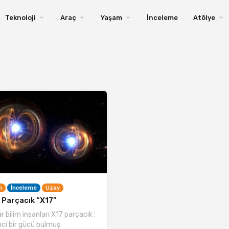
Teknoloji
Araç
Yaşam
İnceleme
Atölye
m
İnceleme
Uzay
 Parçacık “X17”
 bilim insanları X17 parçacık ;
nci bir gücü bulmuş