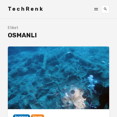
TechRenk
Etiket
OSMANLI
İnceleme
Yaşam