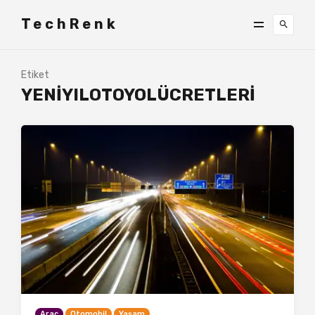
TechRenk
Etiket
YENIYILOTOYOLÜCRETLERI
Araç
Otomobil
Yaşam