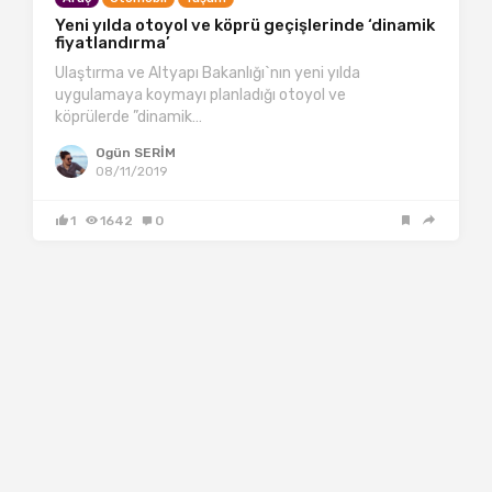
Yeni yılda otoyol ve köprü geçişlerinde ‘dinamik
fiyatlandırma’
Ulaştırma ve Altyapı Bakanlığı`nın yeni yılda
uygulamaya koymayı planladığı otoyol ve
köprülerde ”dinamik…
Ogün SERİM
08/11/2019
1
1642
0