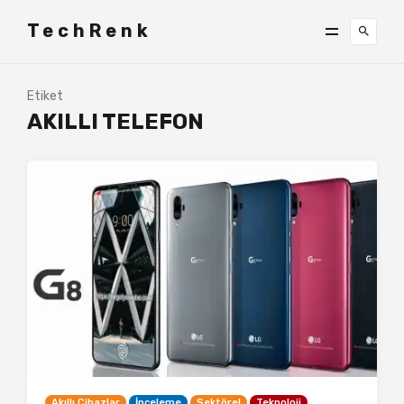
TechRenk
Etiket
AKILLI TELEFON
Akıllı Cihazlar
İnceleme
Sektörel
Teknoloji