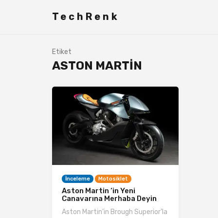
TechRenk
Etiket
ASTON MARTİN
İnceleme
Motosiklet
Aston Martin ‘in Yeni
Canavarına Merhaba Deyin
Aston Martin’in Brough Superior’la