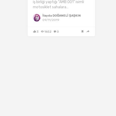
iş birliği yaptığı “AMB 001” isimli
motosiklet sahalara…
İlayda DOĞANELİ ŞAŞKIN
09/11/2019
3
1652
0