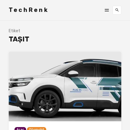
TechRenk
Etiket
TAŞIT
Araç
Otomobil