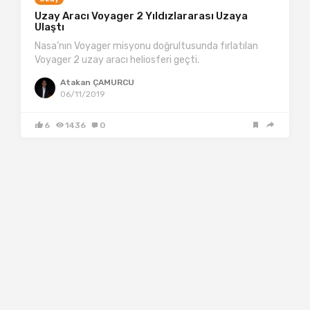
Uzay Aracı Voyager 2 Yıldızlararası Uzaya
Ulaştı
Nasa’nın Voyager misyonu doğrultusunda fırlatılan
Voyager 2 uzay aracı heliosferi geçti.
Atakan ÇAMURCU
06/11/2019
6
1436
0