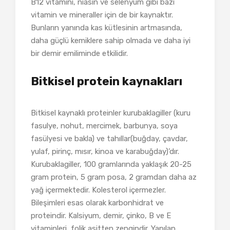
B12 vitamini, niasin ve selenyum gibi bazı
vitamin ve mineraller için de bir kaynaktır.
Bunların yanında kas kütlesinin artmasında,
daha güçlü kemiklere sahip olmada ve daha iyi
bir demir emiliminde etkilidir.
Bitkisel protein kaynakları
Bitkisel kaynaklı proteinler kurubaklagiller (kuru
fasulye, nohut, mercimek, barbunya, soya
fasülyesi ve bakla) ve tahıllar(buğday, çavdar,
yulaf, pirinç, mısır, kinoa ve karabuğday)’dır.
Kurubaklagiller, 100 gramlarında yaklaşık 20-25
gram protein, 5 gram posa, 2 gramdan daha az
yağ içermektedir. Kolesterol içermezler.
Bileşimleri esas olarak karbonhidrat ve
proteindir. Kalsiyum, demir, çinko, B ve E
vitaminleri, folik asitten zengindir. Yapılan