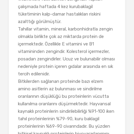
çalışmada haftada 4 kez kurubaklagil
tüketiminin kalp-damar hastalıkları riskini
azalttığı görülmüştür.
Tahıllar vitamin, mineral, karbonhidratla zengin
olmakla birlikte çok az miktarda protein de
içermektedir. Özellikle E vitamini ve B1
vitamininden zengindir. Kolesterol içermezler,
posadan zengindirler. Ucuz ve bulunabilir olması
nedeniyle protein içeren gıdalar arasında en sık
tercih edilenidir.
Bitkilerden sağlanan proteinde bazı elzem
amino asitlerin az bulunması ve sindirilme
oranlarının düşüklüğü bu proteinlerin vücutta
kullanılma oranlarını düşürmektedir. Hayvansal
kaynaklı proteinlerin sindirilebilirliği %91-100 iken
tahıl proteinlerinin %79-90, kuru baklagil
proteinlerinin %69-90 civarındadır. Bu yüzden
bitkisel kaynaklı proteinlerin biyoyararlanımını