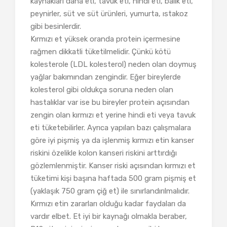
kaynakları dana eti, tavuk eti, hindi eti, balık eti,
peynirler, süt ve süt ürünleri, yumurta, ıstakoz
gibi besinlerdir.
Kırmızı et yüksek oranda protein içermesine
rağmen dikkatli tüketilmelidir. Çünkü kötü
kolesterole (LDL kolesterol) neden olan doymuş
yağlar bakımından zengindir. Eğer bireylerde
kolesterol gibi oldukça soruna neden olan
hastalıklar var ise bu bireyler protein açısından
zengin olan kırmızı et yerine hindi eti veya tavuk
eti tüketebilirler. Ayrıca yapılan bazı çalışmalara
göre iyi pişmiş ya da işlenmiş kırmızı etin kanser
riskini özelikle kolon kanseri riskini arttırdığı
gözlemlenmiştir. Kanser riski açısından kırmızı et
tüketimi kişi başına haftada 500 gram pişmiş et
(yaklaşık 750 gram çiğ et) ile sınırlandırılmalıdır.
Kırmızı etin zararları olduğu kadar faydaları da
vardır elbet. Et iyi bir kaynağı olmakla beraber,