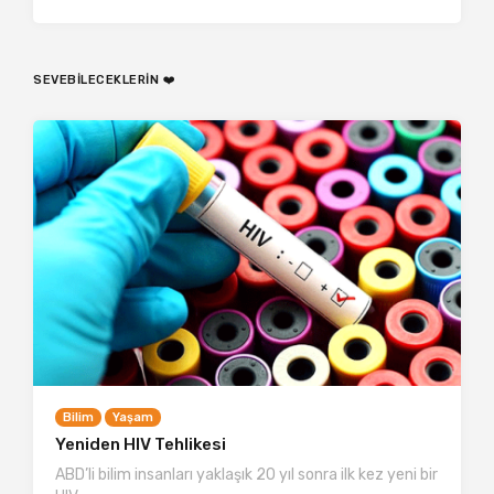
SEVEBILECEKLERIN ❤️
Bilim
Yaşam
Yeniden HIV Tehlikesi
ABD’li bilim insanları yaklaşık 20 yıl sonra ilk kez yeni bir