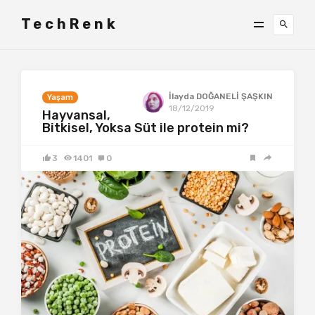
TechRenk
İlayda DOĞANELİ ŞAŞKIN
Yaşam
18/12/2019
Hayvansal,
Bitkisel, Yoksa Süt ile protein mi?
3
1401
0