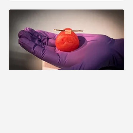
Bilim
Teknoloji
Yaşam
Yeni Minyatür Organ Başarısı
Tüm Fonksiyonlarıyla Çalışan Minyatür Organ
Karaciğer de Üretildi Brezilya’da bilim insanları, biyo…