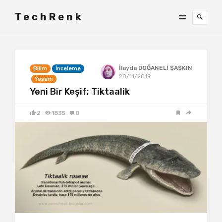
TechRenk
İlayda DOĞANELİ ŞAŞKIN
Bilim
İnceleme
28/11/2019
Yaşam
Yeni Bir Keşif; Tiktaalik
2
1835
0