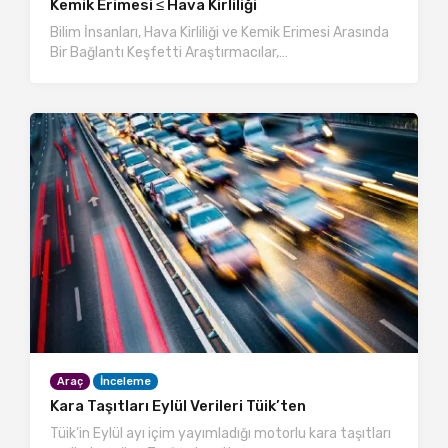
Kemik Erimesi ≤ Hava Kirliliği
Bilim İnsanları, Hava Kirliliği ve Kemik Erimesi Arasında
Bir Bağlantı Keşfetti Araştırmacılar,…
Araç
İnceleme
Kara Taşıtları Eylül Verileri Tüik’ten
Tüik’in Eylül ayı içim yayımladığı motorlu kara taşıtları