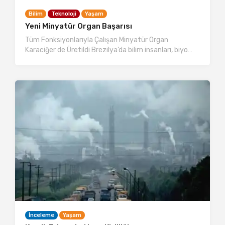
Bilim
Teknoloji
Yaşam
Yeni Minyatür Organ Başarısı
Tüm Fonksiyonlarıyla Çalışan Minyatür Organ
Karaciğer de Üretildi Brezilya’da bilim insanları, biyo…
İnceleme
Yaşam