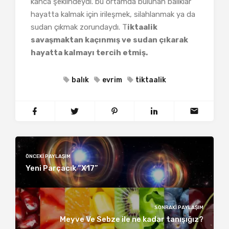
kanca şeklindeydi. bu ortamda bulunan balıklar
hayatta kalmak için irileşmek, silahlanmak ya da
sudan çıkmak zorundaydı. T
iktaalik
savaşmaktan kaçınmış ve sudan çıkarak
hayatta kalmayı tercih etmiş.
balık
evrim
tiktaalik
ÖNCEKI PAYLAŞIM
Yeni Parçacık “X17”
SONRAKI PAYLAŞIM
Meyve Ve Sebze ile ne kadar tanışığız?